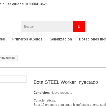
alquier ciudad 018000413625
ial
Primeros auxilios
Señalizacion
Dotaciones ind
 Inyectado
Bota STEEL Worker Inyectado
Condición:
Nuevo producto
Caracteristicas:
Bota 10 en cuero semigraso hidrofugado y lona, suel