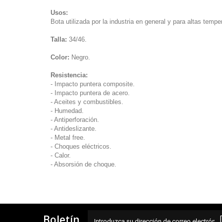
Usos:
Bota utilizada por la industria en general y para altas tempe
Talla:
34/46.
Color:
Negro.
Resistencia:
- Impacto puntera composite.
- Impacto puntera de acero.
- Aceites y combustibles.
- Humedad.
- Antiperforación.
- Antideslizante.
- Metal free.
- Choques eléctricos.
- Calor.
- Absorsión de choque.
Boletín