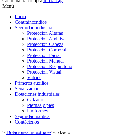
Continuar la compra
Ir a la caja
Menú
Inicio
Contraincendios
Seguridad industrial
Proteccion Alturas
Proteccion Auditiva
Proteccion Cabeza
Proteccion Corporal
Proteccion Facial
Proteccion Manual
Proteccion Respiratoria
Proteccion Visual
Vidrios
Primeros auxilios
Señalizacion
Dotaciones industriales
Calzado
Piernas y pies
Uniformes
Seguridad nautica
Contáctenos
>
Dotaciones industriales
>
Calzado